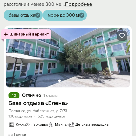
Подробнее
расстоянии менее 300 ме
...
базы отдыха
море до 300 м
Шикарный вариант
Отлично
10
1 отзыв
База отдыха «Елена»
Песчаное, ул. Набережная, д. 7/73
100 м до моря
·
525 м до центра
Кухня
Парковка
Мангал
Детская площадка
за 1 сутки