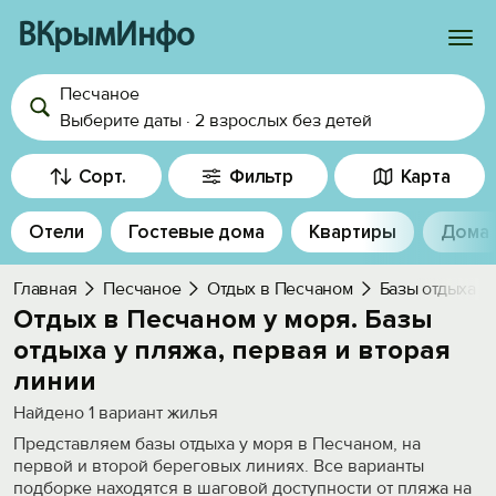
ВКрымИнфо
Песчаное
Войти
Выберите даты
·
2 взрослых
без детей
Избранное
Сорт.
Фильтр
Карта
История просмотра
Отели
Гостевые дома
Квартиры
Дома
Добавить свой объект
Главная
Песчаное
Отдых в Песчаном
Базы отдыха
Отдых в Песчаном у моря. Базы
отдыха у пляжа, первая и вторая
линии
Найдено
1
вариант жилья
Представляем базы отдыха у моря в Песчаном, на
первой и второй береговых линиях. Все варианты
подборке находятся в шаговой доступности от пляжа на