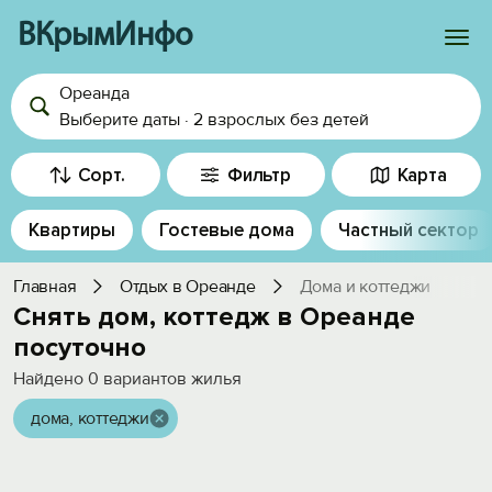
ВКрымИнфо
Ореанда
Войти
Выберите даты
·
2 взрослых
без детей
Избранное
Сорт.
Фильтр
Карта
История просмотра
Квартиры
Гостевые дома
Частный сектор
Добавить свой объект
Главная
Отдых в Ореанде
Дома и коттеджи
Снять дом, коттедж в Ореанде
посуточно
Найдено
0
вариантов жилья
дома, коттеджи