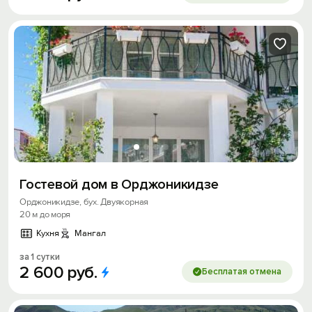
Гостевой дом в Орджоникидзе
Орджоникидзе, бух. Двуякорная
20 м до моря
Кухня
Мангал
за 1 сутки
2
600
руб.
Бесплатая отмена