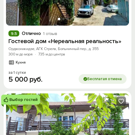
Отлично
9.5
1 отзыв
Гостевой дом «Нереальная реальность»
Орджоникидзе, АГК Стрела, Больничный пер., д. 355
300 м до моря
·
735 м до центра
Кухня
за 1 сутки
5
000
руб.
Бесплатая отмена
Вход на сайт
Войти или
Зарегистрироваться
Выбор гостей
Войти