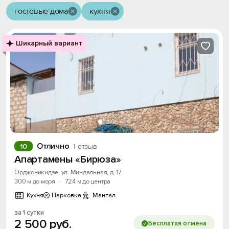
гостевые дома
кухня
Шикарный вариант
Отлично
10
1 отзыв
Апартамены «Бирюза»
Орджоникидзе, ул. Миндальная, д. 17
300 м до моря
·
724 м до центра
Кухня
Парковка
Мангал
за 1 сутки
2
500
руб.
Бесплатая отмена