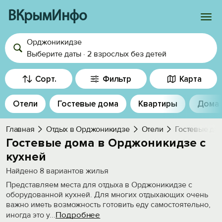
ВКрымИнфо
Орджоникидзе
Войти
Выберите даты
·
2 взрослых
без детей
Избранное
Сорт.
Фильтр
Карта
История просмотра
Отели
Гостевые дома
Квартиры
Дома
Добавить свой объект
Главная
Отдых в Орджоникидзе
Отели
Гостевые дом
Гостевые дома в Орджоникидзе с
кухней
Найдено
8
вариантов жилья
Представляем места для отдыха в Орджоникидзе с
оборудованной кухней. Для многих отдыхающих очень
важно иметь возможность готовить еду самостоятельно,
Подробнее
иногда это у
...