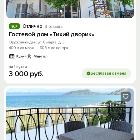
Войти с помощью
Скидка −5%
Отлично
9.7
3 отзыва
Гостевой дом «Тихий дворик»
Хочешь дешевле? Оставь почту и получи
Орджоникидзе, ул. 8 марта, д. 3
промокод на первое бронирование!
400 м до моря
·
605 м до центра
Кухня
Мангал
за 1 сутки
3
000
руб.
Получить промокод
Бесплатая отмена