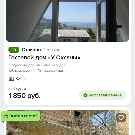
Отлично
10
3 отзыва
Гостевой дом «У Оксаны»
Орджоникидзе, ул. Семашко, д. 2
150 м до моря
·
431 м до центра
Кухня
за 1 сутки
1
850
руб.
Бесплатая отмена
Выбор гостей