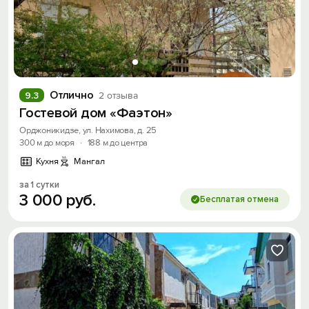
Отлично
9.3
2 отзыва
Гостевой дом «Фаэтон»
Орджоникидзе, ул. Нахимова, д. 25
300 м до моря
·
188 м до центра
Кухня
Мангал
за 1 сутки
3
000
руб.
Бесплатая отмена