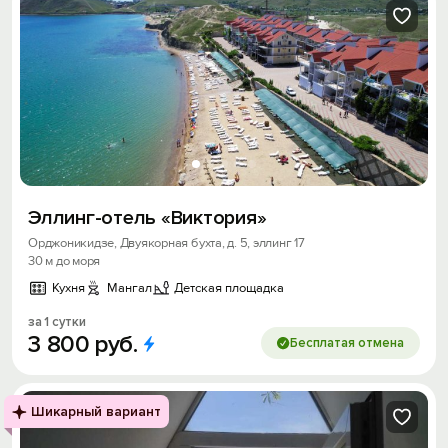
Эллинг-отель «Виктория»
Орджоникидзе, Двуякорная бухта, д. 5, эллинг 17
30 м до моря
Кухня
Мангал
Детская площадка
за 1 сутки
3
800
руб.
Бесплатая отмена
Шикарный вариант