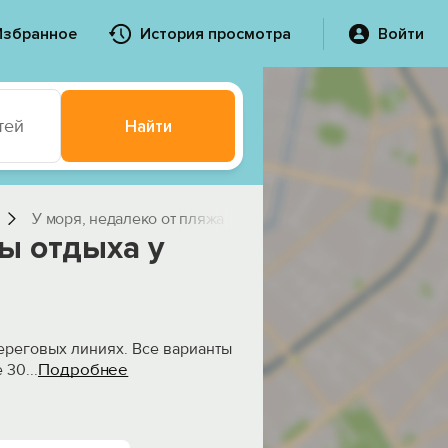
Избранное
История просмотра
Войти
тей
Найти
У моря, недалеко от пляжа
ы отдыха у
ереговых линиях. Все варианты
Подробнее
е 30
...