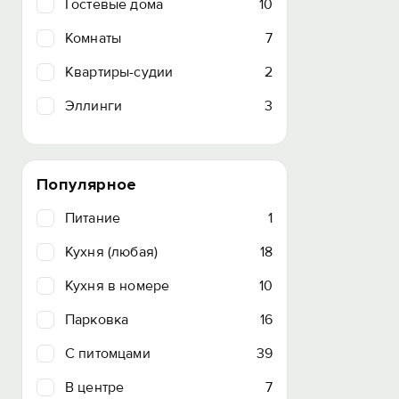
Гостевые дома
10
Комнаты
7
Квартиры-судии
2
Эллинги
3
Популярное
Питание
1
Кухня (любая)
18
Кухня в номере
10
Парковка
16
C питомцами
39
В центре
7