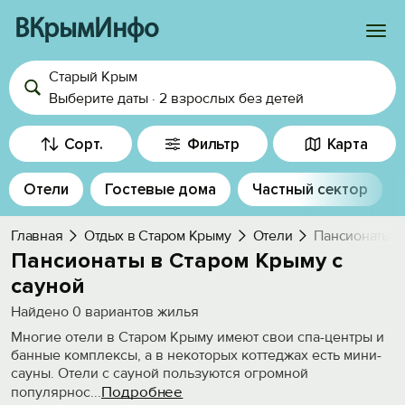
ВКрымИнфо
Старый Крым
Войти
Выберите даты
·
2 взрослых
без детей
Избранное
Сорт.
Фильтр
Карта
История просмотра
Отели
Гостевые дома
Частный сектор
Добавить свой объект
Главная
Отдых в Старом Крыму
Отели
Пансионаты с
Пансионаты в Старом Крыму с
сауной
Найдено
0
вариантов жилья
Многие отели в Старом Крыму имеют свои спа-центры и
банные комплексы, а в некоторых коттеджах есть мини-
сауны. Отели с сауной пользуются огромной
Подробнее
популярнос
...