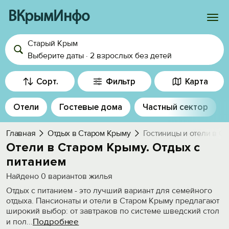
ВКрымИнфо
Старый Крым
Войти
Выберите даты
·
2 взрослых
без детей
Избранное
Сорт.
Фильтр
Карта
История просмотра
Отели
Гостевые дома
Частный сектор
Добавить свой объект
Главная
Отдых в Старом Крыму
Гостиницы и отели в С
Отели в Старом Крыму. Отдых с
питанием
Найдено
0
вариантов жилья
Отдых с питанием - это лучший вариант для семейного
отдыха. Пансионаты и отели в Старом Крыму предлагают
широкий выбор: от завтраков по системе шведский стол
Подробнее
и пол
...