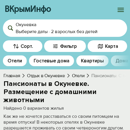
ВКрымИнфо
Окуневка
Войти
Выберите даты
·
2 взрослых
без детей
Избранное
Сорт.
Фильтр
Карта
История просмотра
Отели
Гостевые дома
Квартиры
Дома
Добавить свой объект
Главная
Отдых в Окуневке
Отели
Пансионаты. С пи
Пансионаты в Окуневке.
Размещение с домашними
животными
Найдено
0
вариантов жилья
Как же не хочется расставаться со своим питомцем на
время отпуска! В некоторых отелях в Окуневке
разрешается проживать со своим четвероногим другом.