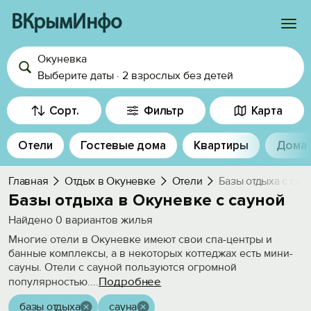
ВКрымИнфо
Окуневка
Войти
Выберите даты
·
2 взрослых
без детей
Избранное
Сорт.
Фильтр
Карта
История просмотра
Отели
Гостевые дома
Квартиры
Дома
Добавить свой объект
Главная
Отдых в Окуневке
Отели
Базы отдыха с сау
Базы отдыха в Окуневке с сауной
Найдено
0
вариантов жилья
Многие отели в Окуневке имеют свои спа-центры и
банные комплексы, а в некоторых коттеджах есть мини-
сауны. Отели с сауной пользуются огромной
Подробнее
популярностью.
...
базы отдыха
сауна