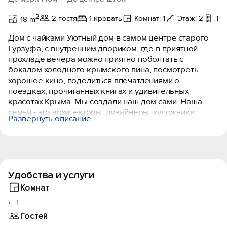
2
2 гостя
1 кровать
Комнат: 1
Этаж: 2
Тер
18 m
Дом с чайками Уютный дом в самом центре старого
Гурзуфа, с внутренним двориком, где в приятной
прохладе вечера можно приятно поболтать с
бокалом холодного крымского вина, посмотреть
хорошее кино, поделиться впечатлениями о
поездках, прочитанных книгах и удивительных
красотах Крыма. Мы создали наш дом сами. Наша
семья - это архитекторы, дизайнеры, художники,
Развернуть описание
каждый из нас вложил своё сердце и приложил руку к
созданию атмосферы дома. Мы рады принимать в
нашем доме гостей, которые разделяют наши
ценности и отношение к жизни.
Уютное жильё на двух человек, поразит вас в самое
Удобства и услуги
сердце своими панорамными окнами, из которых
открывается потрясающий вид на море переходящий
Комнат
в горный пейзаж вершин Ай-Даниль.
1
Кондиционер тих и деликатен, готов создать
Гостей
комфортный для вас температурный режим