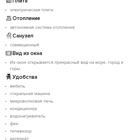
Плита
электрическая плита
Отопление
автономная система отопления
Санузел
совмещенный
Вид из окна
Из окон открывается прекрасный вид на море, город и
горы.
Удобства
мебель
стиральная машина
микроволновая печь
кондиционер
водонагреватель
фен
телевизор
интернет