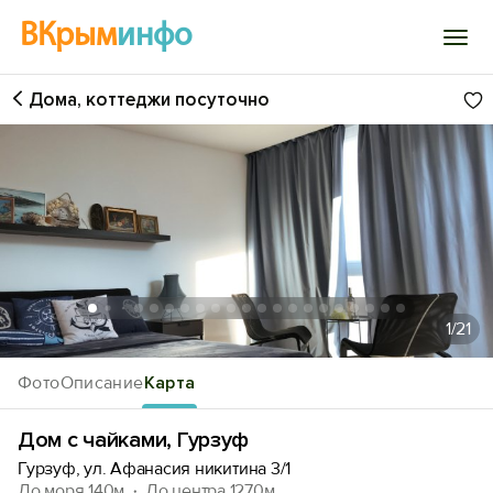
ВКрым
инфо
Дома, коттеджи посуточно
Войти
Избранное
История просмотра
Добавить свой объект
1
/21
Фото
Описание
Карта
Дом с чайками, Гурзуф
Гурзуф, ул. Афанасия никитина 3/1
До моря 140м
До центра 1270м