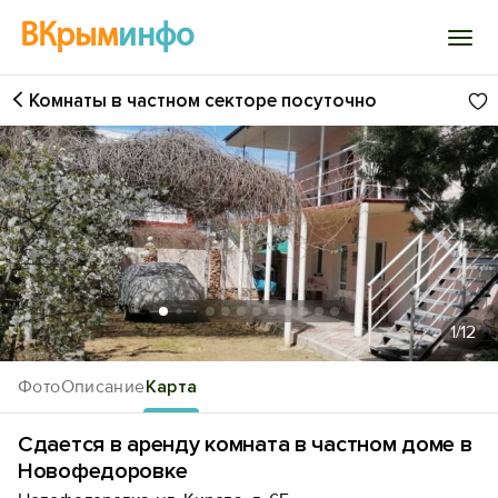
ВКрым
инфо
Комнаты в частном секторе посуточно
Войти
Избранное
История просмотра
Добавить свой объект
1
/12
Фото
Описание
Карта
Сдается в аренду комната в частном доме в
Новофедоровке