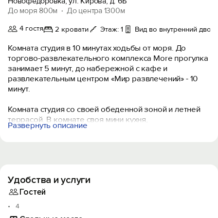
Новофедоровка, ул. Кирова, д. 6Б
До моря 800м
До центра 1300м
4 гостя
2 кровати
Этаж: 1
Вид во внутренний двор
Комната студия в 10 минутах ходьбы от моря. До
торгово-развлекательного комплекса More прогулка
занимает 5 минут, до набережной с кафе и
развлекательным центром «Мир развлечений» - 10
минут.
Комната студия со своей обеденной зоной и летней
террасой. В комнате своя мини кухня,
Развернуть описание
микроволновка, плитка, телевизор, душ, туалет.
Во дворе мангальная зона. Крытая летняя терраса,
зелёный двор, парковка.
Удобства и услуги
Гостей
4