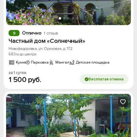
Отлично
9
1 отзыв
Частный дом «Солнечный»
Новофедоровка, ул. Ореховая, д. 172
683 м до центра
Кухня
Парковка
Мангал
Детская площадка
за 1 сутки
1
500
руб.
Бесплатая отмена
Вход на сайт
Войти или
Зарегистрироваться