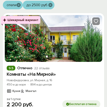
отели
до 2500 руб.
Шикарный вариант
Отлично
9.5
22 отзыва
Комнаты «На Мирной»
Новофедоровка, ул. Мирная, д. 16
450 м до моря
·
894 м до центра
Кухня
Мангал
за 1 сутки
2
200
руб.
Бесплатая отмена