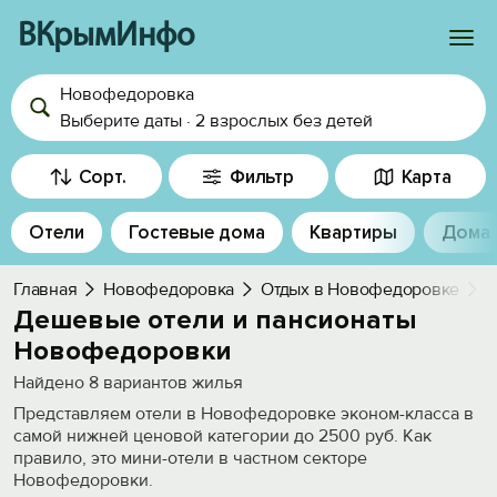
ВКрымИнфо
Новофедоровка
Войти
Выберите даты
·
2 взрослых
без детей
Избранное
Сорт.
Фильтр
Карта
История просмотра
Отели
Гостевые дома
Квартиры
Дома
Добавить свой объект
Главная
Новофедоровка
Отдых в Новофедоровке
О
Дешевые отели и пансионаты
Новофедоровки
Найдено
8
вариантов жилья
Представляем отели в Новофедоровке эконом-класса в
самой нижней ценовой категории до 2500 руб. Как
правило, это мини-отели в частном секторе
Новофедоровки.