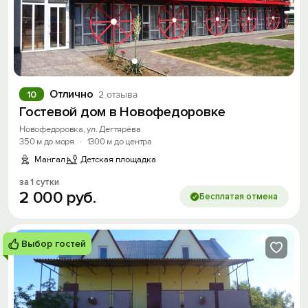
Отлично
10
2 отзыва
Гостевой дом в Новофедоровке
Новофедоровка, ул. Дегтярёва
350 м до моря
·
1300 м до центра
Мангал
Детская площадка
за 1 сутки
2
000
руб.
Бесплатая отмена
Выбор гостей