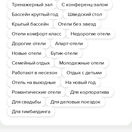
Тренажерный зал
С конференц-залом
Бассейн круглый год
Шведский стол
Крытый бассейн
Отели без звезд
Отели комфорт-класс
Недорогие отели
Дорогие отели
Апарт-отели
Новые отели
Бутик-отели
Семейный отдых
Молодежные отели
Работают в несезон
Отдых с детьми
Отель на выходные
На новый год
Романтические отели
Для корпоратива
Для свадьбы
Для деловых поездок
Для тимбилдинга