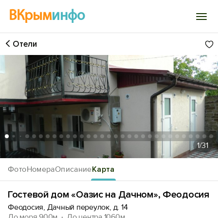
ВКрым
инфо
Отели
Войти
Избранное
История просмотра
Добавить свой объект
1
/31
Фото
Номера
Описание
Карта
Гостевой дом «Оазис на Дачном», Феодосия
Феодосия, Дачный переулок, д. 14
До моря 900м
До центра 1060м