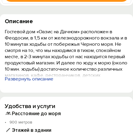
Описание
Гостевой дом «Оазис на Дачном» расположен в
Феодосии, в 1,5 км от железнодорожного вокзала и в
10 минутах ходьбы от побережья Черного моря. Не
смотря на то, что мы находимся в тихом, спокойном
месте, в 2-3 минутах ходьбы от нас находится первый
продуктовый магазин. И далее по ходу к морю (около
10 мин. ходьбы) достаточное количество различных
магазинов, кафе, ресторанчиков, детских
Развернуть описание
развлечений.
Гостевой дом представляет собой небольшой
тенистый уютный дворик с 8 трехместными и
Удобства и услуги
четырехместными номерами, в каждом номере: душ,
туалет, холодильник, кондиционер, диван-кровать из
Расстояние до моря
расчета 4 спальных места, телевизор с жк-экраном,
900 метров
кабельное телевидение, горячая и холодная вода
Этажей в здании
круглосуточно.