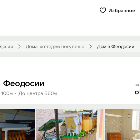
Избранное
досии
Дома, коттеджи посуточно
Дом в Феодосии
в Феодосии
за 
о
 100м
До центра 560м