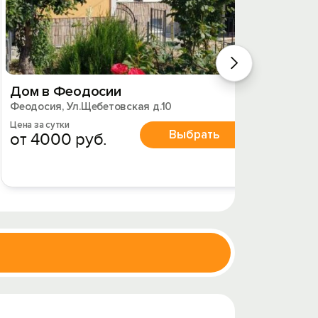
Дом в Феодосии
Дом р
Феодосия, Ул.Щебетовская д.10
Феодоси
Цена за сутки
Цена за 
Выбрать
от 4000 руб.
от 5