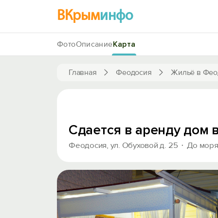
ВКрым
инфо
Фото
Описание
Карта
Главная
Феодосия
Жильё в Фео
Сдается в аренду дом 
Феодосия, ул. Обуховой д. 25
До моря