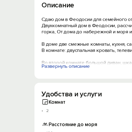
Описание
Сдаю дом в Феодосии для семейного от
Двухкомнатный дом в Феодосии, рассчи
горка, От дома до набережной и моря и
В доме две смежные комнаты, кухня, с
В комнате: двуспальная кровать, телев
Во второй комнате большой диван, шкаф
Развернуть описание
На кухне есть вся посуда и микроволно
Есть детская кроватка, коляска летняя,
Дом имеет большой, общий, двор для от
Во дворе расположены два двухкомнатн
Удобства и услуги
относятся именно к данному дому. На т
Комнат
2
Расстояние до моря