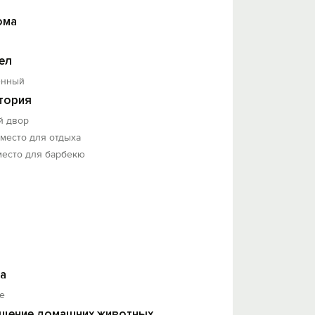
ома
ел
енный
тория
й двор
 место для отдыха
место для барбекю
а
е
щение домашних животных