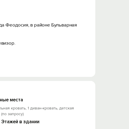
ода Феодосия, в районе Бульварная
евизор.
а.
ой дворик личный. Беседка и качели
ные места
льная кровать, 1 диван-кровать, детская
 (по запросу)
/ Этажей в здании