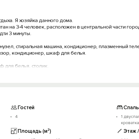
дыха. Я хозяйка данного дома.
тан на 3-4 человек, расположен в центральной части гор
дти 3 минуты.
анузел, стиральная машина, кондиционер, плазменный тел
изор, кондиционер, шкаф для белья.
 для белья, столик.
вка.
 мангал, фен, очищенная вода с помпой.
дыха, и свою территорию отдельную, с уголком для отдых
ых дома и однокомнатный домик, но каждый дом имеет св
ерритории есть мангал.
Гостей
Спаль
4
1 двуспа
кроватка
Площадь (м²)
Этаж 