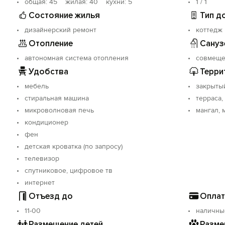
oбщая: 45 жилая: 40 кухни: 5
1 / 1
Состояние жилья
Тип д
дизайнерский ремонт
коттедж
Отопление
Сануз
автономная система отопления
совмещ
Удобства
Терри
мебель
закрыты
стиральная машина
терраса,
микроволновая печь
мангал, 
кондиционер
фен
детская кроватка (по запросу)
телевизор
спутниковое, цифровое тв
интернет
Отъезд до
Оплат
11-00
наличны
Размещение детей
Разме