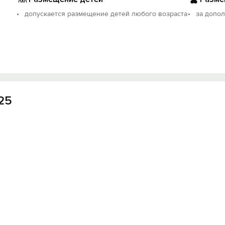
допускается размещение детей любого возраста
за допо
25
Вход на сайт
Войти или
Зарегистрироваться
Войти