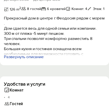
2
8 гостей
6 кроватей
Комнат: 4
Этаж: 1
126 m
Прекрасный дом в центре г.Феодосия рядом с морем
.
Дом сдается весь для одной семьи или компании .
300 м от пляжа -5 минут пешком.
Три спальни позволят комфортно разместить 8
человек.
Большая кухня и гостиная оснащена всем
необходимым для возможности готовить с
Развернуть описание
удовольствием:
- электрическая плита
-микроволновая печь
-чайник
-большой холодильник
Удобства и услуги
-посуда
-принадлежности для барбекю
Комнат
Для удобства отдыхающих предусмотрены 2 санузла
4
на первом и втором этаже , душ в доме.
Гостей
Большая терраса оборудована обеденной зоной и