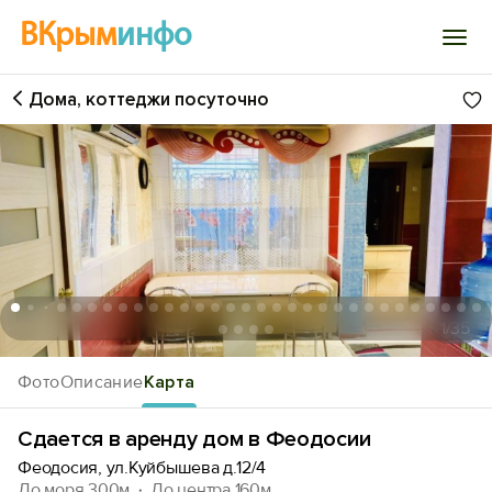
ВКрым
инфо
Дома, коттеджи посуточно
Войти
Избранное
История просмотра
Добавить свой объект
1
/35
Фото
Описание
Карта
Сдается в аренду дом в Феодосии
Феодосия, ул.Куйбышева д.12/4
До моря 300м
До центра 160м