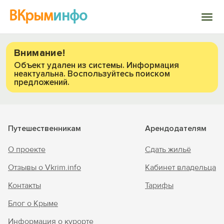
ВКрым
инфо
Войти
Внимание!
Объект удален из системы. Информация
неактуальна. Воспользуйтесь поиском
Избранное
предложений.
История просмотра
Путешественникам
Арендодателям
Добавить свой объект
Вход на сайт
О проекте
Сдать жильё
Войти или
Зарегистрироваться
Отзывы о Vkrim.info
Кабинет владельца
Контакты
Тарифы
Блог о Крыме
Информация о курорте
Войти