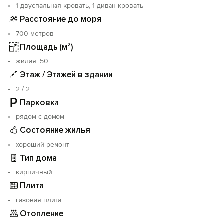
Без животных.
1 двуспальная кровать, 1 диван-кровать
Расстояние до моря
К морю, на Набережную Профессорского уголка 5
700 метров
мин. пешком, в середине пути есть небольшой спуск,
т.е. в обратную сторону - небольшой подъем. Пляжи
Площадь (м²)
мелкая галька, вход свободный. Там же находятся:
жилая: 50
столовые, кафе, рестораны, продуктовые, винный
Этаж / Этажей в здании
магазины, рынок, сувенирные лавки. Ближайшая
остановка транспорта по городу и за его пределы,
2 / 2
сан.«Киев» с круглогодичной лечебной базой
Парковка
расположены в двух минутах от дома. Аквапарк
рядом с домом
находится на набережной Профессорского уголка в
10-ти минутах от дома.
Состояние жилья
хороший ремонт
Тип дома
кирпичный
Плита
газовая плита
Отопление