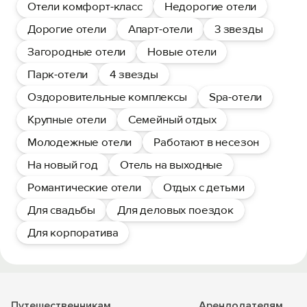
Отели комфорт-класс
Недорогие отели
Дорогие отели
Апарт-отели
3 звезды
Загородные отели
Новые отели
Парк-отели
4 звезды
Оздоровительные комплексы
Spa-отели
Крупные отели
Семейный отдых
Молодежные отели
Работают в несезон
На новый год
Отель на выходные
Романтические отели
Отдых с детьми
Для свадьбы
Для деловых поездок
Для корпоратива
Путешественникам
Арендодателям