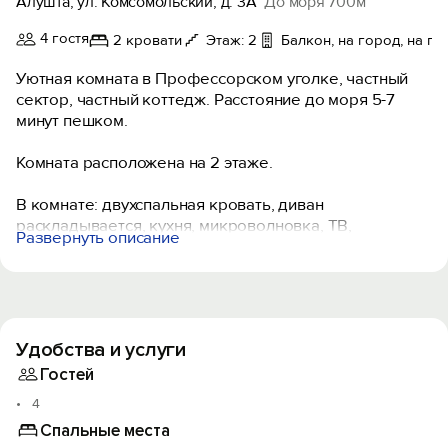
Алушта, ул. Комсомольский, д. 3А
До моря 700м
4 гостя
2 кровати
Этаж: 2
Балкон, на город, на г
Уютная комната в Профессорском уголке, частный
сектор, частный коттедж. Расстояние до моря 5-7
минут пешком.
Комната расположена на 2 этаже.
В комнате: двухспальная кровать, диван
раскладывается, кухня, микроволновка, ТВ,
Развернуть описание
кондиционер, холодильник, плита, чайник, санузел,
холодная/горячая вода постоянно, утюг, фен,
необходимая посуда, Wi-Fi, полотенца. Стиральная
машинка на три комнаты.
Удобства и услуги
Смена белья происходит один раз в десять дней или
по требованию.
Гостей
Есть небольшая площадка на несколько комнат,
4
мангал, парковка за воротами.
Спальные места