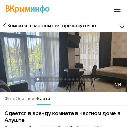
ВКрым
инфо
Комнаты в частном секторе посуточно
Войти
Избранное
История просмотра
Добавить свой объект
1
/14
Фото
Описание
Карта
Сдается в аренду комната в частном доме в
Алуште