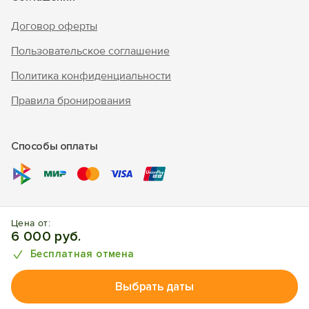
Договор оферты
Пользовательское соглашение
Политика конфиденциальности
Правила бронирования
Способы оплаты
© 2010 - 2026 "В Крым - инфо"
Цена от:
Отдых в Поповке. Отели, апартаменты, частный сектор.
6 000 руб.
Бесплатная отмена
Выбрать даты