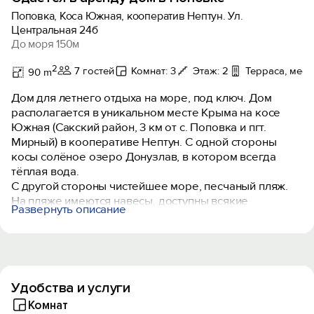
Поповка, Коса Южная, кооператив Нептун. Ул.
Центральная 24б
До моря 150м
2
7 гостей
Комнат: 3
Этаж: 2
Терраса, мест
90 m
Дом для летнего отдыха на море, под ключ. Дом
располагается в уникальном месте Крыма на косе
Южная (Сакский район, 3 км от с. Поповка и пгт.
Мирный) в кооперативе Нептун. С одной стороны
косы солёное озеро Донузлав, в котором всегда
тёплая вода.
С другой стороны чистейшее море, песчаный пляж.
На пляже имеются навесы, доступны всякие
Развернуть описание
развлечения. В кооперативе есть ресторанчики,
кафешки, бары, детские площадки, супермаркет,
базар.
В доме может поселиться до 8 человек. Рядом с
домом можно поставить 2 машины. Дом двухэтажный,
Удобства и услуги
3 комнаты и кухня. На втором этаже 2 больших
балкона с видом на море. На первом этаже закрытая
Комнат