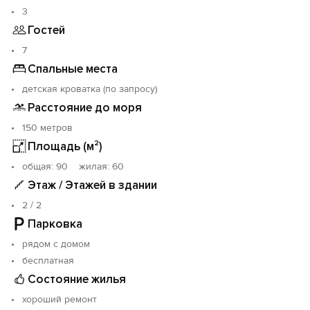
терраса с диваном, столом и стульями. Мангал.
3
В доме холодильник, газовая плита, электрочайник,
Гостей
набор посуды, постельное белье. Кондиционеры,
стиральная машина, Wi-Fi.
7
Спальные места
детская кроватка (по запросу)
Расстояние до моря
150 метров
Площадь (м²)
oбщая: 90 жилая: 60
Этаж / Этажей в здании
2 / 2
Парковка
рядом с домом
бесплатная
Состояние жилья
хороший ремонт