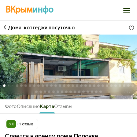
ВКрым
инфо
Дома, коттеджи посуточно
Войти
Избранное
История просмотра
Добавить свой объект
1
/47
Фото
Описание
Карта
Отзывы
3.0
1 отзыв
Сдается в аренду дом в Поповке