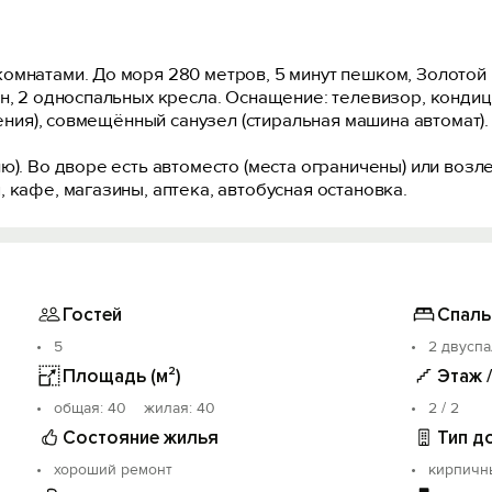
омнатами. До моря 280 метров, 5 минут пешком, Золотой
н, 2 односпальных кресла. Оснащение: телевизор, кондици
ления), совмещённый санузел (стиральная машина автомат)
ю). Во дворе есть автоместо (места ограничены) или возл
 кафе, магазины, аптека, автобусная остановка.
Гостей
Спаль
5
2 двуспа
Площадь (м²)
Этаж 
oбщая: 40 жилая: 40
2 / 2
Состояние жилья
Тип д
хороший ремонт
кирпичн