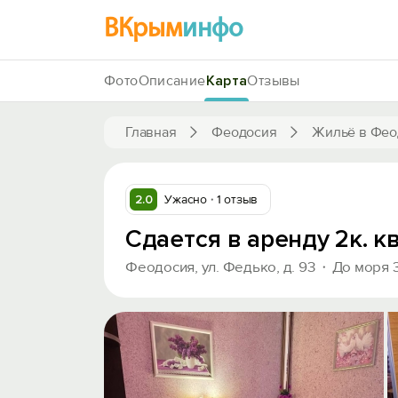
ВКрым
инфо
Фото
Описание
Карта
Отзывы
Главная
Феодосия
Жильё в Фео
2.0
Ужасно
1 отзыв
Сдается в аренду 2к. 
Феодосия, ул. Федько, д. 93
До моря 