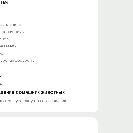
тва
ная машина
лновая печь
онер
реватель
ор
вое, цифровое тв
т
а
е
щение домашних животных
лнительную плату по согласованию