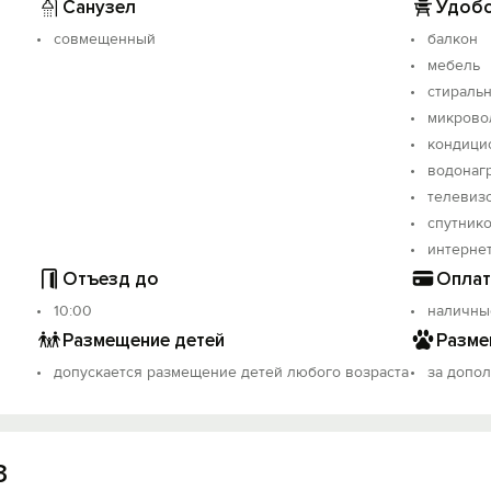
Санузел
Удобс
совмещенный
балкон
мебель
стираль
микрово
кондици
водонаг
телевиз
спутнико
интерне
Отъезд до
Оплат
10:00
наличны
Размещение детей
Разме
допускается размещение детей любого возраста
за допо
3