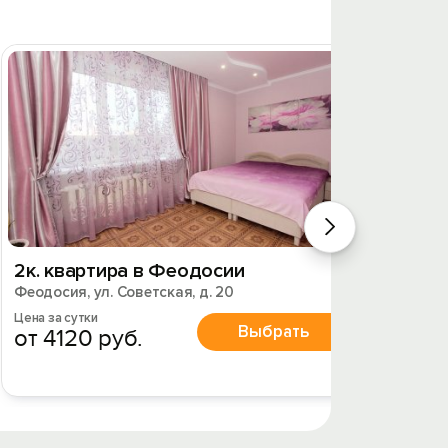
2к. квартира в Феодосии
2к. к
Феодосия, ул. Советская, д. 20
Феодоси
Цена за сутки
Цена за 
Выбрать
от 4120 руб.
от 6