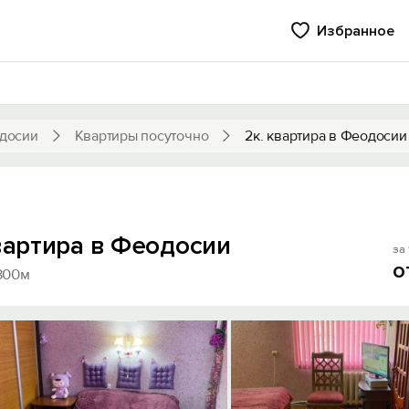
Избранное
досии
Квартиры посуточно
2к. квартира в Феодосии
квартира в Феодосии
за 
о
300м