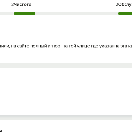
2
Чистота
2
Обслу
ли, на сайте полный игнор, на той улице где указанна эта кв
и