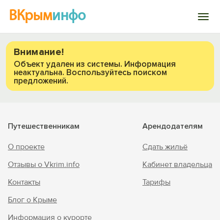
ВКрым
инфо
Войти
Внимание!
Объект удален из системы. Информация
неактуальна. Воспользуйтесь поиском
Избранное
предложений.
История просмотра
Путешественникам
Арендодателям
Добавить свой объект
Вход на сайт
О проекте
Сдать жильё
Войти или
Зарегистрироваться
Отзывы о Vkrim.info
Кабинет владельца
Контакты
Тарифы
Блог о Крыме
Информация о курорте
Войти