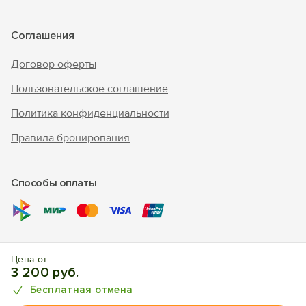
Соглашения
Договор оферты
Пользовательское соглашение
Политика конфиденциальности
Правила бронирования
Способы оплаты
© 2010 - 2026 "В Крым - инфо"
Цена от:
Отдых в Кацивели. Отели, апартаменты, частный сектор.
3 200 руб.
Бесплатная отмена