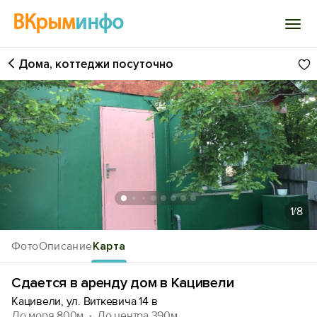
ВКрым
инфо
Дома, коттеджи посуточно
Войти
Избранное
История просмотра
Добавить свой объект
1
/8
Фото
Описание
Карта
Сдается в аренду дом в Кацивели
Кацивели, ул. Виткевича 14 в
До моря 800м
До центра 390м