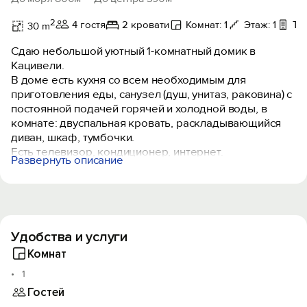
2
4 гостя
2 кровати
Комнат: 1
Этаж: 1
Те
30 m
Сдаю небольшой уютный 1-комнатный домик в
Кацивели.
В доме есть кухня со всем необходимым для
приготовления еды, санузел (душ, унитаз, раковина) с
постоянной подачей горячей и холодной воды, в
комнате: двуспальная кровать, раскладывающийся
диван, шкаф, тумбочки.
Есть телевизор, кондиционер, интернет.
Развернуть описание
Отдельный дворик.
Недалеко от дома есть возможность парковки на
закрывающейся стоянке на 2-3 машины.
Сдается на срок от 5 дней.
Принимаем с мелкими и средними животными по
Удобства и услуги
предварительному согласованию без доплаты.
Комнат
1
Гостей