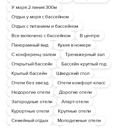
У моря 2 линия 300м
Отдых у моря с бассейном
Отдых с питанием и бассейном
Все включено с бассейном
В центре
Панорамный вид
Кухня в номере
С конференц-залом
Тренажерный зал
Открытый бассейн
Бассейн круглый год
Крытый бассейн
Шведский стол
Отели без звезд
Отели комфорт-класс
Недорогие отели
Дорогие отели
Загородные отели
Апарт-отели
Курортные отели
Крупные отели
Семейный отдых
Молодежные отели