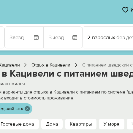
2 взрослых
·
без де
Кацивели
Отдых в Кацивели
С питанием шведский с
 в Кацивели с питанием швед
иант жилья
 варианты для отдыха в Кацивели с питанием по системе "ш
ак входит в стоимость проживания.
едский стол
Гостевые дома
Дома
Квартиры
У моря