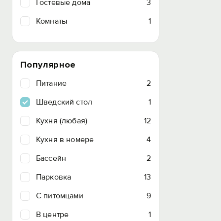
Гостевые дома
3
Комнаты
1
Популярное
Питание
2
Шведский стол
1
Кухня (любая)
12
Кухня в номере
4
Бассейн
2
Парковка
13
C питомцами
9
В центре
1