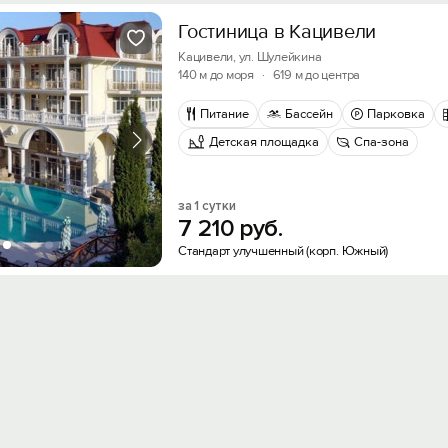
Гостиница в Кацивели
Кацивели, ул. Шулейкина
140 м до моря
·
619 м до центра
Питание
Бассейн
Парковка
Детская площадка
Спа-зона
за 1 сутки
7
210
руб.
Стандарт улучшенный (корп. Южный)