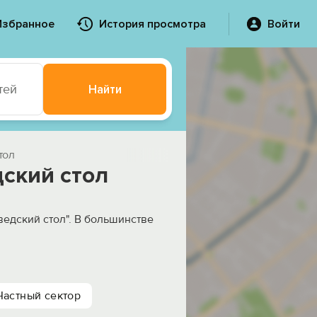
Избранное
История просмотра
Войти
тей
Найти
тол
ский стол
ведский стол". В большинстве
Частный сектор