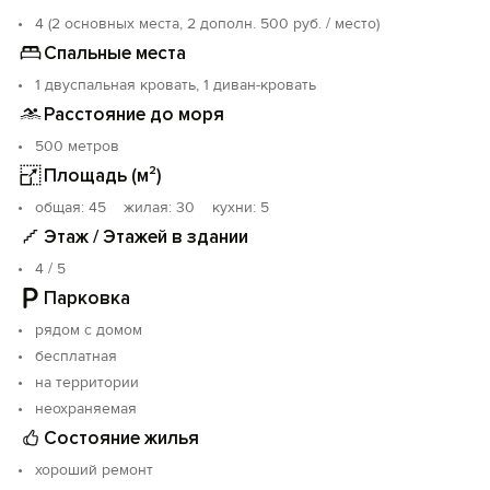
4 (2 основных места, 2 дополн. 500 руб. / место)
Удобства:
Спальные места
Двуспальная кровать 160х200, диван раскладной
1 двуспальная кровать, 1 диван-кровать
140х2000.
Рабочий стол, шкаф для хранения одежды, комод,
Расстояние до моря
журнальный столик, вешалка для одежды.
500 метров
Холодильник, кондиционер, стиральная машина, фен,
Площадь (м²)
утюг с гладильной доской, сушилка для белья,
пылесос.
oбщая: 45 жилая: 30 кухни: 5
Этаж / Этажей в здании
Кухня:
4 / 5
Кухонная мебель, стол, стулья.
Газовая варочная поверхность, без духовки.
Парковка
Микроволновая печь, чайник, турка для кофе, миксер
рядом с домом
для приготовления коктейлей и смузи, посуда для
бесплатная
приготовления и приёма пищи.
на территории
Текстиль:
неохраняемая
Новое белое постельное белье (перкаль, бязь, 100%
Состояние жилья
хлопок ), комплекты махровых полотенец,пледы,
хороший ремонт
одеяла, подушки.