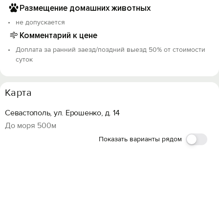
Размещение домашних животных
возвращаются.
При заселении вносится залог 3000 рублей, который
не допускается
возвращается после финальной уборки в день
Комментарий к цене
выезда до 15:00 часов.
Доплата за ранний заезд/поздний выезд 50% от стоимости
Запрещается:
суток
Шумные вечеринки.
Проживание с животными.
Карта
Севастополь, ул. Ерошенко, д. 14
До моря 500м
Показать варианты рядом