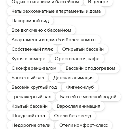
Отдых с питанием и бассейном
В центре
Четырехкомнатные апартаменты и дома
Панорамный вид
Все включено с бассейном
Апартаменты и дома 5 и более комнат
Собственный пляж
Открытый бассейн
Кухня в номере
С рестораном, кафе
С конференц-залом
Бассейн с подогревом
Банкетный зал
Детская анимация
Бассейн круглый год
Фитнес-клуб
Тренажерный зал
Бассейн с морской водой
Крытый бассейн
Взрослая анимация
Шведский стол
Отели без звезд
Недорогие отели
Отели комфорт-класс