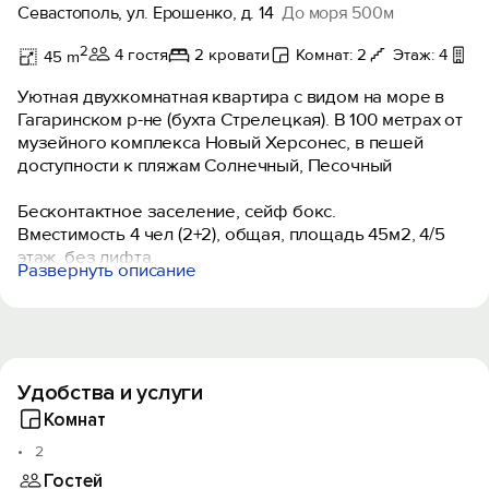
Севастополь, ул. Ерошенко, д. 14
До моря 500м
2
4 гостя
2 кровати
Комнат: 2
Этаж: 4
Б
45 m
Уютная двухкомнатная квартира с видом на море в
Гагаринском р-не (бухта Стрелецкая). В 100 метрах от
музейного комплекса Новый Херсонес, в пешей
доступности к пляжам Солнечный, Песочный
Бесконтактное заселение, сейф бокс.
Вместимость 4 чел (2+2), общая, площадь 45м2, 4/5
этаж, без лифта.
Развернуть описание
Санузел раздельный, ванна, горячая вода -бойлер
75л.
Есть открытый балкон, можно курить, вид на море.
Wi-Fi, 3 телевизора (комната, спальня, кухня), Smart TV
(комната, спальня), подписка Иви.
Удобства и услуги
Парковка во дворе при наличии свободных мест, есть
две больших парковки на территории Херсонеса.
Комнат
Сдаётся от 3-х суток.
2
Полный пакет отчетных документов
Гостей
(предоставляются по запросу за отдельную плату).