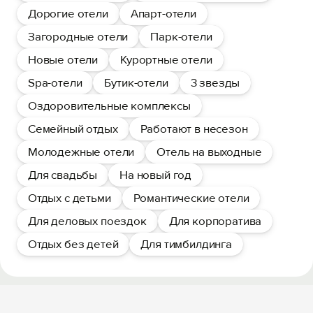
Дорогие отели
Апарт-отели
Загородные отели
Парк-отели
Новые отели
Курортные отели
Spa-отели
Бутик-отели
3 звезды
Оздоровительные комплексы
Семейный отдых
Работают в несезон
Молодежные отели
Отель на выходные
Для свадьбы
На новый год
Отдых с детьми
Романтические отели
Для деловых поездок
Для корпоратива
Отдых без детей
Для тимбилдинга