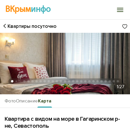
ВКрым
инфо
Квартиры посуточно
Войти
Избранное
История просмотра
Добавить свой объект
1
/27
Фото
Описание
Карта
Квартира с видом на море в Гагаринском р-
не, Севастополь