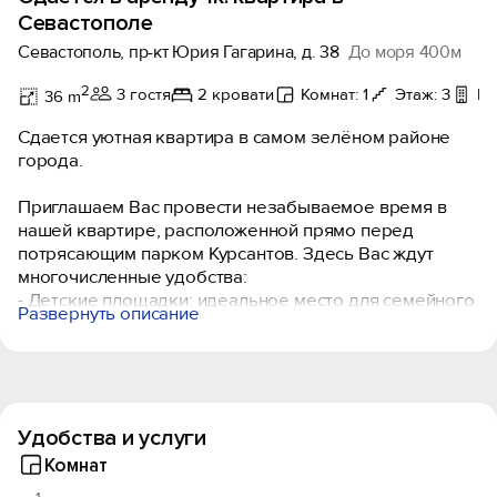
Севастополе
Севастополь, пр-кт Юрия Гагарина, д. 38
До моря 400м
2
3 гостя
2 кровати
Комнат: 1
Этаж: 3
Ба
36 m
Сдается уютная квартира в самом зелёном районе
города.
Приглашаем Вас провести незабываемое время в
нашей квартире, расположенной прямо перед
потрясающим парком Курсантов. Здесь Вас ждут
многочисленные удобства:
- Детские площадки: идеальное место для семейного
Развернуть описание
отдыха.
- Бесплатный теннисный корт: насладитесь игрой на
свежем воздухе.
- Спорт-площадка с тренажерами под открытым
небом: поддерживайте себя в форме на природе.
Удобства и услуги
️ До пляжа «Песочный» всего 5 минут ходьбы.
Комнат
️ А до пляжа «Солнечный» в парке им. А. Ахматовой –