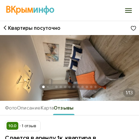
ВКрым
инфо
Квартиры посуточно
Войти
Избранное
История просмотра
Добавить свой объект
1
/13
Фото
Описание
Карта
Отзывы
10.0
1 отзыв
Сдается в аренду 1к. квартира в