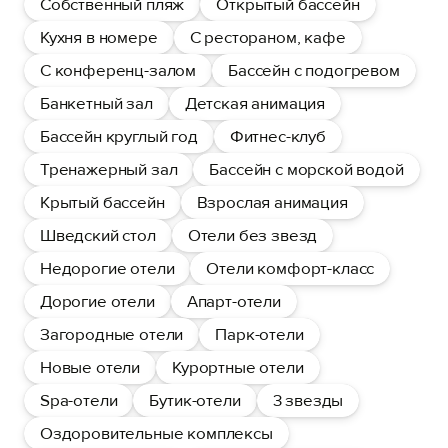
Собственный пляж
Открытый бассейн
Кухня в номере
С рестораном, кафе
С конференц-залом
Бассейн с подогревом
Банкетный зал
Детская анимация
Бассейн круглый год
Фитнес-клуб
Тренажерный зал
Бассейн с морской водой
Крытый бассейн
Взрослая анимация
Шведский стол
Отели без звезд
Недорогие отели
Отели комфорт-класс
Дорогие отели
Апарт-отели
Загородные отели
Парк-отели
Новые отели
Курортные отели
Spa-отели
Бутик-отели
3 звезды
Оздоровительные комплексы