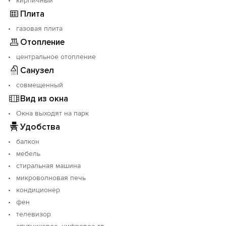
кирпичный
оговаривается заранее. Обратите внимание: в случае
досрочного выезда средства за оплаченный период
Плита
проживания не возвращаются.
газовая плита
Отопление
Только для жилья, не для вечеринок.
центральное отопление
Наши гости всегда могут рассчитывать на советы о
Санузел
том, что и где можно посетить в нашем городе-герое
совмещенный
и прекрасном Крыму. С нетерпением ждем Вас!
Вид из окна
Окна выходят на парк
Удобства
балкон
мебель
стиральная машина
микроволновая печь
кондиционер
фен
телевизор