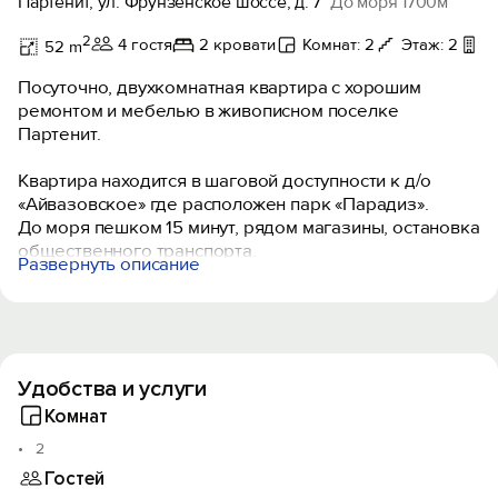
Партенит, ул. Фрунзенское шоссе, д. 7
До моря 1700м
2
4 гостя
2 кровати
Комнат: 2
Этаж: 2
Л
52 m
Посуточно, двухкомнатная квартира с хорошим
ремонтом и мебелью в живописном поселке
Партенит.
Квартира находится в шаговой доступности к д/о
«Айвазовское» где расположен парк «Парадиз».
До моря пешком 15 минут, рядом магазины, остановка
общественного транспорта.
Развернуть описание
В квартире имеется все необходимое для
комфортного отдыха, посуда, постельное,
кондиционер, интернет Wi-Fi, два дивана, рассчитано
не более 4-х человек.
Удобства и услуги
На открытой лоджии Вы насладитесь запахом
Крымской сосны, кипарисов, много зелени.
Комнат
2
Гостей