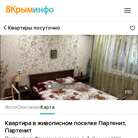
ВКрым
инфо
Квартиры посуточно
Войти
Избранное
История просмотра
Добавить свой объект
1
/10
Фото
Описание
Карта
Квартира в живописном поселке Партенит,
Партенит