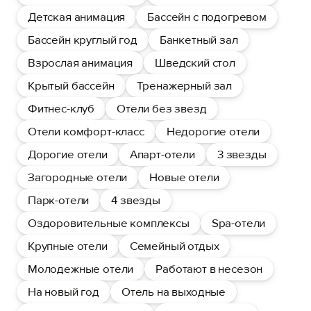
Детская анимация
Бассейн с подогревом
Бассейн круглый год
Банкетный зал
Взрослая анимация
Шведский стол
Крытый бассейн
Тренажерный зал
Фитнес-клуб
Отели без звезд
Отели комфорт-класс
Недорогие отели
Дорогие отели
Апарт-отели
3 звезды
Загородные отели
Новые отели
Парк-отели
4 звезды
Оздоровительные комплексы
Spa-отели
Крупные отели
Семейный отдых
Молодежные отели
Работают в несезон
На новый год
Отель на выходные