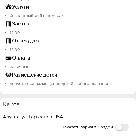
Услуги
Объект прошёл классификацию. Номер реестровой
записи: С912025008339.
бесплатный wi-fi в номерах
Заезд с
14:00
Отъезд до
12:00
Оплата
наличные
Размещение детей
допускается размещение детей любого возраста
Карта
Алушта, ул. Горького, д. 15А
Показать варианты рядом