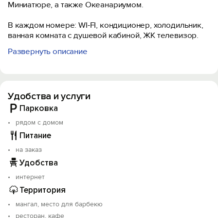
Миниатюре, а также Океанариумом.
В каждом номере: WI-FI, кондиционер, холодильник,
ванная комната с душевой кабиной, ЖК телевизор.
Развернуть описание
На территории: парковка, беседка с мангальной
зоной, ресторан «Старый город», продуктовый
магазин с отделом кулинарии.
Удобства и услуги
Охраняемая, огороженная территория отеля
позволит Вам насладится спокойным отдыхом.
Парковка
рядом с домом
Рядом с мини-отелем располагается ресторан где Вы
Питание
сможете попробовать черноморскую кухню во всем
ее колорите. В пешей доступности продуктовый
на заказ
магазин самообслуживания и овощная лавка со
Удобства
свежими Крымскими персиками. Удачное
интернет
месторасположение подойдет для отдыха как
семейным парам так и для молодых, активных.
Территория
мангал, место для барбекю
Добро пожаловать в Алушту!
ресторан, кафе