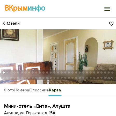
ВКрым
инфо
Отели
Войти
Избранное
История просмотра
Добавить свой объект
1
/62
Фото
Номера
Описание
Карта
Мини-отель «Вита», Алушта
Алушта, ул. Горького, д. 15А