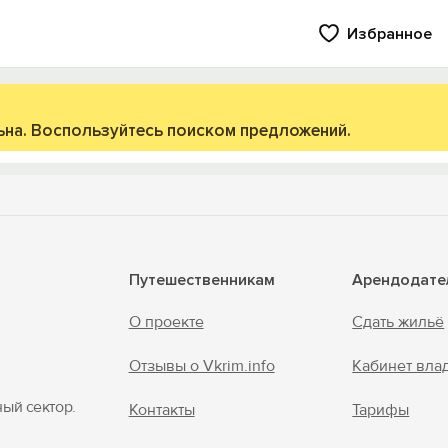
Избранное
ьна. Воспользуйтесь поиском предложений.
Путешественникам
Арендодате
Вход на сайт
О проекте
Сдать жильё
Войти или
Зарегистрироваться
Отзывы о Vkrim.info
Кабинет вла
ный сектор.
Контакты
Тарифы