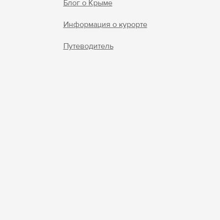
Блог о Крыме
Войти
Информация о курорте
Войти с помощью
Путеводитель