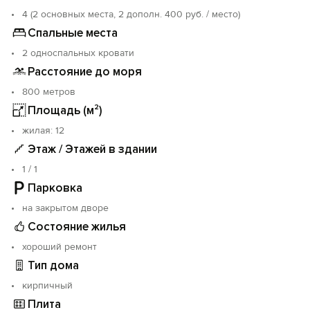
полетать на дельтаплане, лечебные грязи в
4 (2 основных места, 2 дополн. 400 руб. / место)
неограниченном количестве,
Спальные места
лиманы с водами равноценными Мертвому морю.
Межводное - посёлок идеально подходящий для
2 односпальных кровати
отдыха с детьми.
Расстояние до моря
В городе много аттракционов для взрослых и детей,
800 метров
баров и ресторанов на любой вкус.
Есть рынок с богатыми дарами Крыма и Черного
Площадь (м²)
моря.
жилая: 12
Сильно развита инфраструктура по организации
Этаж / Этажей в здании
путешествий и экскурсий.
1 / 1
Парковка
на закрытом дворе
Состояние жилья
хороший ремонт
Тип дома
кирпичный
Плита