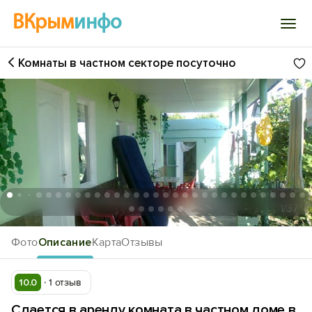
ВКрым
инфо
Комнаты в частном секторе посуточно
Войти
Избранное
История просмотра
Добавить свой объект
1
/37
Фото
Описание
Карта
Отзывы
10.0
1 отзыв
Сдается в аренду комната в частном доме в