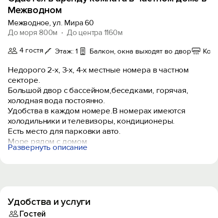
Межводном
Межводное, ул. Мира 60
До моря 800м
До центра 1160м
4 гостя
Этаж: 1
Балкон, окна выходят во двор
Кон
Недорого 2-х, 3-х, 4-х местные номера в частном
секторе.
Большой двор с бассейном,беседками, горячая,
холодная вода постоянно.
Удобства в каждом номере.В номерах имеются
холодильники и телевизоры, кондиционеры.
Есть место для парковки авто.
Море рядом с домом
Развернуть описание
Дом расположен в тихом месте, где Вас не будут
беспокоить музыка с дискотек.
Пляжи песочные, чистые.
Поселок расположен рядом со скалистыми берегами
и песчаными пляжами удобными для отдыхающих.
Удобства и услуги
У вас есть возможность погрузиться на дно моря с
аквалангом, покататься на яхте, порыбачить,
Гостей