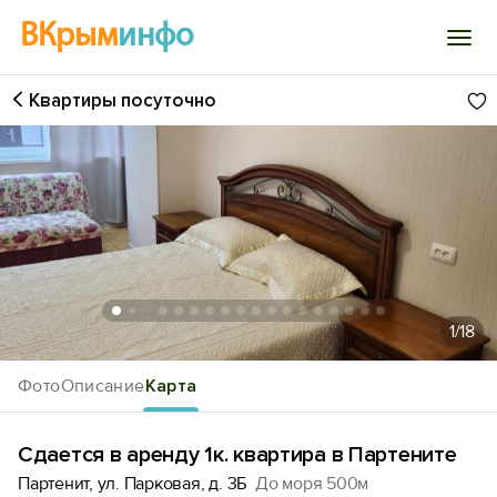
ВКрым
инфо
Квартиры посуточно
Войти
Избранное
История просмотра
Добавить свой объект
1
/18
Фото
Описание
Карта
Сдается в аренду 1к. квартира в Партените
Партенит, ул. Парковая, д. 3Б
До моря 500м