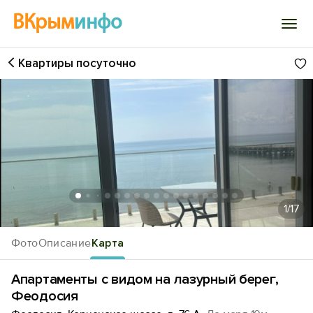
ВКрым
инфо
Квартиры посуточно
Войти
Избранное
История просмотра
Добавить свой объект
1
/17
Фото
Описание
Карта
Апартаменты с видом на лазурный берег,
Феодосия