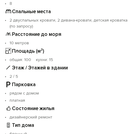
Гости могут пообедать в ресторане, который
8
находиться рядом с отелем в 5 минутах ходьбы -
Спальные места
работают другие кафе и рестораны и бары.
2 двуспальных кровати, 2 дивана-кровати, детская кроватка
(по запросу)
Полный возврат предоплаты осуществляется при
отмене бронирования гостем за 30 суток до заезда.
Расстояние до моря
Если гость отменяет бронирование менее чем за 30
10 метров
суток до заезда предоплата не возвращается.
Площадь (м²)
oбщая: 100 кухни: 15
Этаж / Этажей в здании
2 / 5
Парковка
рядом с домом
платная
Состояние жилья
дизайнерский ремонт
Тип дома
блочный