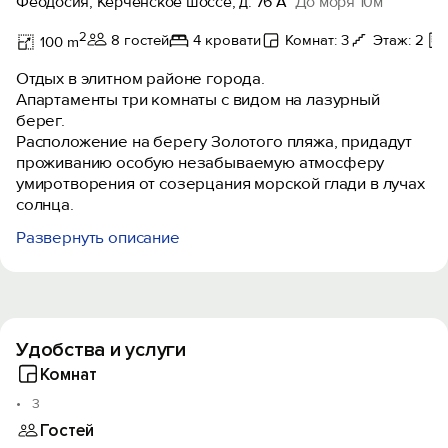
Феодосия, Керченское шоссе, д. 76 А
До моря 10м
2
8 гостей
4 кровати
Комнат: 3
Этаж: 2
100 m
Отдых в элитном районе города.
Апартаменты три комнаты с видом на лазурный
берег.
Расположение на берегу Золотого пляжа, придадут
проживанию особую незабываемую атмосферу
умиротворения от созерцания морской глади в лучах
солнца.
Развернуть описание
Частный пляж.
Охраняемая территория.
Парковка.
Панорамный вид на море из апартаментов.
Видеонаблюдение в местах общего пользования.
Удобства и услуги
Просторная квартира с дизайнерским ремонтом.
Комнат
В распоряжении гостей оборудованный пляж с
3
шезлонгами и зонтами (аренда шезлонга за
Гостей
дополнительную плату).