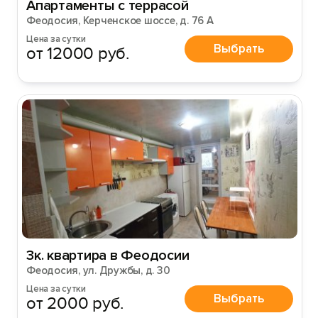
Апартаменты с террасой
Феодосия, Керченское шоссе, д. 76 А
Цена за сутки
Выбрать
от 12000 руб.
Вход на сайт
Войти или
Зарегистрироваться
Войти
Войти с помощью
3к. квартира в Феодосии
Феодосия, ул. Дружбы, д. 30
Цена за сутки
Выбрать
от 2000 руб.