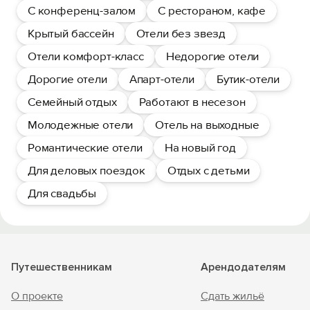
С конференц-залом
С рестораном, кафе
Крытый бассейн
Отели без звезд
Отели комфорт-класс
Недорогие отели
Дорогие отели
Апарт-отели
Бутик-отели
Семейный отдых
Работают в несезон
Молодежные отели
Отель на выходные
Романтические отели
На новый год
Для деловых поездок
Отдых с детьми
Для свадьбы
Путешественникам
Арендодателям
О проекте
Сдать жильё