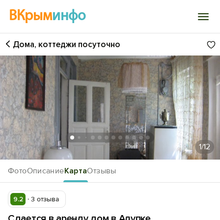
ВКрым
инфо
Дома, коттеджи посуточно
Войти
Избранное
История просмотра
Добавить свой объект
1
/12
Фото
Описание
Карта
Отзывы
9.2
3 отзыва
Сдается в аренду дом в Алупке