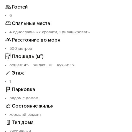
В саду - летняя кухня под навесом, мангалы для
Гостей
шашлыка и плова. Кухня под огромным старым
инжиром - даже в самое пекло там прохладно. Нет
6
никаких суматошных соседей ! Ключ от дома только у
Спальные места
Вас, время Вашего отдыха вечером неограниченно.
4 односпальных кровати, 1 диван-кровать
Расстояние до моря
500 метров
Площадь (м²)
oбщая: 45 жилая: 30 кухни: 15
Этаж
1
Парковка
рядом с домом
Состояние жилья
хороший ремонт
Тип дома
кирпичный