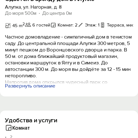
Алупка, ул. Нагорная, д. 8
До моря 500м
До центра 0м
2
6 гостей
Комнат: 2
Этаж: 1
Терраса, место
45 m
Частное домовладение - симпатичный дом в тенистом
саду. До центральной площади Алупки 300 метров, 5
минут пешком до Воронцовского дворца и парка. В
50 м. от дома ближайший продуктовый магазин,
остановки маршруток в Ялту и в Симеиз. До
автостанции 300 м. До моря вы дойдёте за 12 - 15 мин
неторопливо.
Напротив дома открылся чудесный парк со
Развернуть описание
спортивными тренажерами, кафе, детская площадка,
музыкальная сцена и т.п. Реконструкцию осуществил
Сбер. На территории около церкви архангела
Михаила современная концертная сцена, рядом
большая бесплатная автопарковка. Это в 5 мин. от
Удобства и услуги
нашего дома. Центральная часть города полностью
реставрирована, положена брусчатка, весь центр -
Комнат
пешеходная зона.
2