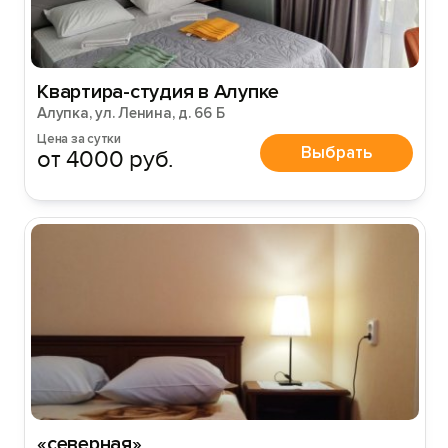
Войти
Квартира-студия в Алупке
Войти с помощью
Алупка, ул. Ленина, д. 66 Б
Цена за сутки
Выбрать
от 4000 руб.
«северная»