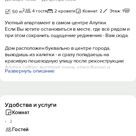
2
4 гостя
2 кровати
Комнат: 2
Этаж: 1
К
50 m
Уютный апартамент в самом центре Алупки.
Если Вы хотите остановиться в месте, где всё рядом и
при этом сохранить ощущение уединения - Вам сюда.
Дом расположен буквально в центре города,
выходишь из калитки - и сразу попадаешь на
красивую пешеходную улицу после реконструкции.
Алупка сейчас выглядит очень атмосферно и
Развернуть описание
ухоженно - приятно просто гулять, сидеть в кафе и
наслаждаться отдыхом.
Локация - одно из главных преимуществ:
- Воронцовский дворец и парк - всего 5 минут
Удобства и услуги
пешком,
- новые детские площадки,
Комнат
- кафе, прогулочные зоны, центр жизни города.
2
Гостей
При этом сам дом остаётся тихим и спокойным