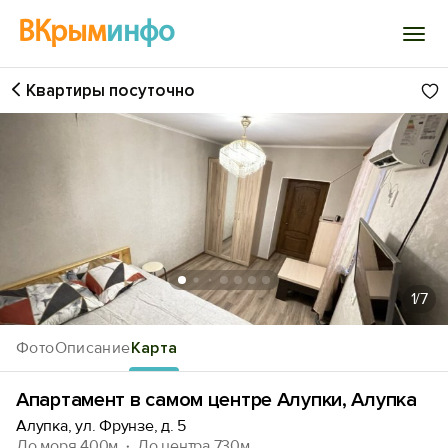
ВКрым
инфо
Квартиры посуточно
Войти
Избранное
История просмотра
Добавить свой объект
1
/7
Фото
Описание
Карта
Апартамент в самом центре Алупки, Алупка
Алупка, ул. Фрунзе, д. 5
До моря 400м
До центра 730м