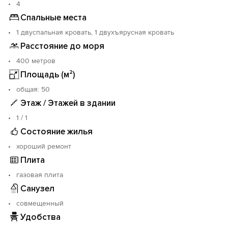
пространством для отдыха.
4
Двухкомнатный апартамент с отдельным входом,
Спальные места
идеально подойдёт для пары или спокойного
1 двуспальная кровать, 1 двухъярусная кровать
семейного отдыха.
Расстояние до моря
Размещение: 2 взрослых и до 2 детей.
400 метров
Важно: 4 взрослых не размещаем.
Площадь (м²)
В апартаменте: двуспальная кровать, двухъярусная
oбщая: 50
детская кровать, кухня, санузел, всё необходимое
Этаж / Этажей в здании
для комфортного проживания.
1 / 1
Состояние жилья
хороший ремонт
Плита
газовая плита
Санузел
совмещенный
Удобства