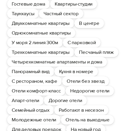
Гостевые дома
Квартиры-студии
Таунхаусы
Частный сектор
Двухкомнатные квартиры
В центре
Однокомнатные квартиры
У моря 2 линия 300м
С парковкой
Трехкомнатные квартиры
Песчаный пляж
Четырехкомнатные апартаменты и дома
Панорамный вид
Кухня в номере
С рестораном, кафе
Отели без звезд
Отели комфорт-класс
Недорогие отели
Апарт-отели
Дорогие отели
Семейный отдых
Работают в несезон
Молодежные отели
Отель на выходные
Для деловых поездок
На новый год