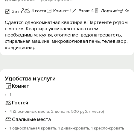
2
4 гостя
Комнат: 1
Этаж: 4
Лоджия
Кон
35 m
Сдается однокомнатная квартира в Партените рядом
с морем. Квартира укомплектована всем
необходимым: кухня, отопление, водонагреватель,
стиральная машина, микроволновая печь, телевизор,
кондиционер.
Удобства и услуги
Комнат
1
Гостей
4 (2 основных места, 2 дополн. 500 руб. / место)
Спальные места
1 односпальная кровать, 1 диван-кровать, 1 кресло-кровать