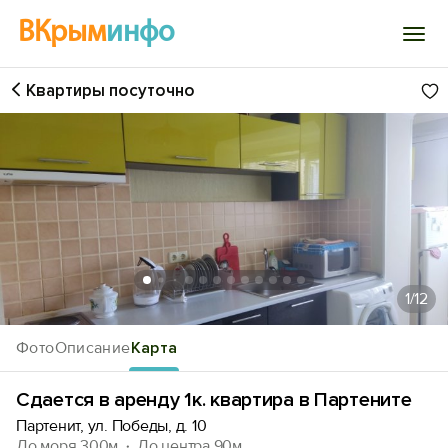
ВКрым
инфо
Квартиры посуточно
Войти
Избранное
История просмотра
Добавить свой объект
1
/12
Фото
Описание
Карта
Сдается в аренду 1к. квартира в Партените
Партенит, ул. Победы, д. 10
До моря 300м
До центра 90м