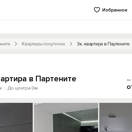
Избранное
ените
Квартиры посуточно
3к. квартира в Партените
вартира в Партените
за 
о
м
До центра 0м