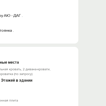
у АЮ - ДАГ .
тоянка .
ные места
льная кровать, 2 дивана-кровати,
кроватка (по запросу)
/ Этажей в здании
онная плита