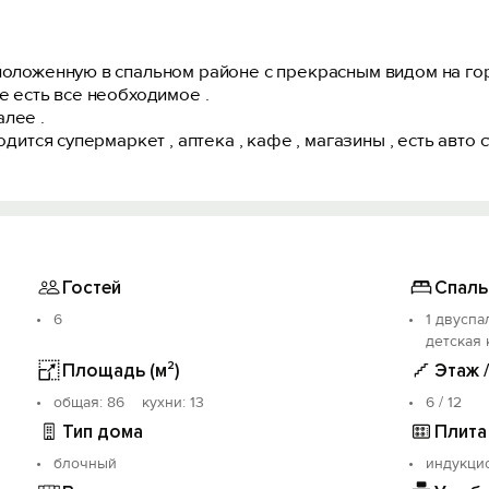
положенную в спальном районе с прекрасным видом на гор
е есть все необходимое .
лее .
одится супермаркет , аптека , кафе , магазины , есть авто с
Гостей
Спаль
6
1 двуспа
детская 
Площадь (м²)
Этаж 
oбщая: 86 кухни: 13
6 / 12
Тип дома
Плита
блочный
индукци