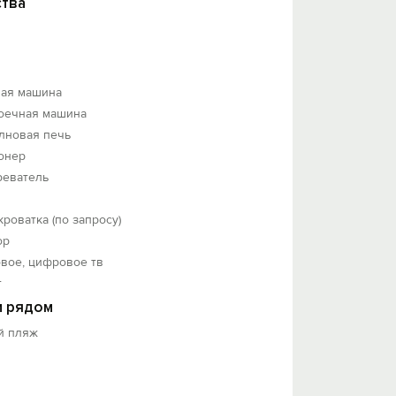
тва
ная машина
оечная машина
лновая печь
онер
реватель
кроватка (по запросу)
ор
вое, цифровое тв
т
 рядом
й пляж