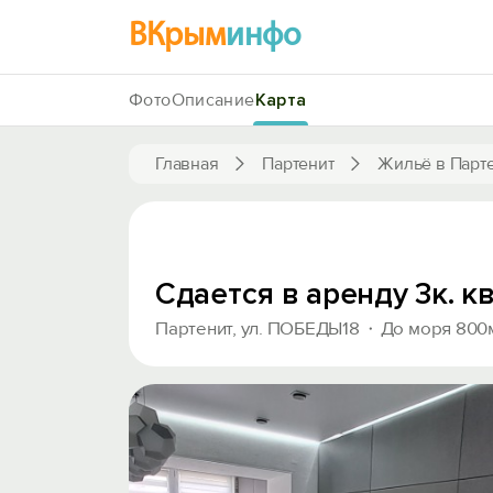
ВКрым
инфо
Фото
Описание
Карта
Главная
Партенит
Жильё в Парт
Сдается в аренду 3к. к
Партенит, ул. ПОБЕДЫ18
До моря 800