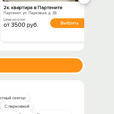
2к. квартира в Партените
Кварт
Партенит, ул. Парковая, д. 3Б
Партени
Цена за сутки
Цена за 
Выбрать
от 3500 руб.
от 4
стный сектор
С парковкой