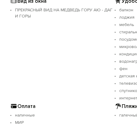
Вид из окна
Удобс
ПРЕКРАСНЫЙ ВИД НА МЕДВЕДЬ ГОРУ АЮ - ДАГ
балкон
И ГОРЫ
лоджия
мебель
стираль
посудом
микрово
кондици
водонаг
фен
детская 
телевиз
спутнико
интерне
Оплата
Пляжи
наличные
галечны
МИР