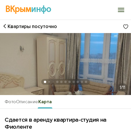
ВКрым
инфо
Квартиры посуточно
Войти
Избранное
История просмотра
Добавить свой объект
1
/11
Фото
Описание
Карта
Сдается в аренду квартира-студия на
Фиоленте