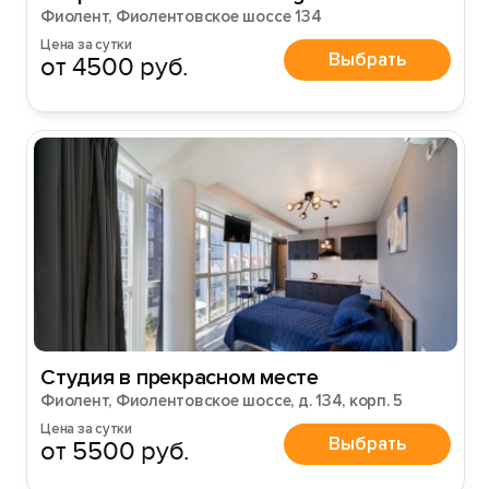
Фиолент, Фиолентовское шоссе 134
Цена за сутки
Выбрать
от 4500 руб.
Вход на сайт
Войти или
Зарегистрироваться
Войти
Студия в прекрасном месте
Войти с помощью
Фиолент, Фиолентовское шоссе, д. 134, корп. 5
Цена за сутки
Выбрать
от 5500 руб.