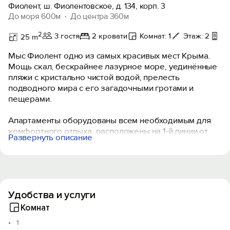
Фиолент, ш. Фиолентовское, д. 134, корп. 3
До моря 600м
До центра 360м
2
3 гостя
2 кровати
Комнат: 1
Этаж: 2
Ба
25 m
Мыс Фиолент одно из самых красивых мест Крыма.
Мощь скал, бескрайнее лазурное море, уединённые
пляжи с кристально чистой водой, прелесть
подводного мира с его загадочными гротами и
пещерами.
Апартаменты оборудованы всем необходимым для
комфортного отдыха, расположены на 1-й линии от
Развернуть описание
моря с замечательными видами с балкона, где можно
завтракать и отдыхать. Рядом расположен
панорамный ресторан с очень вкусной кухней и
уютной смотровой площадкой. На территории:
спортивно-оздоровительные зоны, зона барбекю,
Удобства и услуги
детские площадки, ресторан, зоны отдыха.
Гости могут посетить «Яшмовый», «Царский» пляжи, а
Комнат
также парк у Георгиевского монастыря. Покататься
1
на лошадях, поплавать на байдарках. Доступны