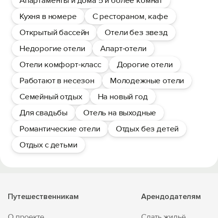
Апартаменты и дома 5 и более комнат
Кухня в номере
С рестораном, кафе
Открытый бассейн
Отели без звезд
Недорогие отели
Апарт-отели
Отели комфорт-класс
Дорогие отели
Работают в несезон
Молодежные отели
Семейный отдых
На новый год
Для свадьбы
Отель на выходные
Романтические отели
Отдых без детей
Отдых с детьми
Путешественникам
Арендодателям
О проекте
Сдать жильё