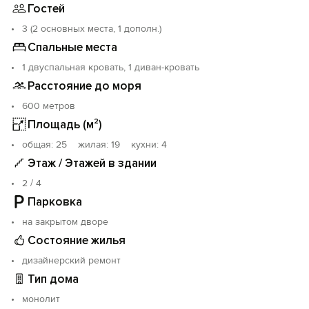
Гостей
пробные погружения и обучение.
Кроме того можно посетить достопримечательности
3 (2 основных места, 1 дополн.)
Севастополя: Xерсонес, Аква-парк, дельфинариум,
Спальные места
Аквариум, посмотреть замечательные постановки в
1 двуспальная кровать, 1 диван-кровать
театрах или посетить многочисленные музеи.
Принимаем семьи с детьми от 12 лет, есть
Расстояние до моря
дополнительное третье место (раскладной диван-
600 метров
кровать).
Площадь (м²)
oбщая: 25 жилая: 19 кухни: 4
Этаж / Этажей в здании
2 / 4
Парковка
на закрытом дворе
Состояние жилья
дизайнерский ремонт
Тип дома
монолит