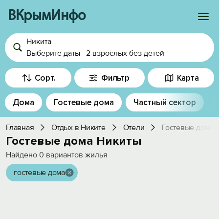
ВКрымИнфо
Никита
Войти
Выберите даты
·
2 взрослых
без детей
Избранное
Сорт.
Фильтр
Карта
История просмотра
Дома
Гостевые дома
Частный сектор
Добавить свой объект
Главная
Отдых в Никите
Отели
Гостевые дома
Гостевые дома Никиты
Найдено
0
вариантов жилья
гостевые дома