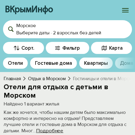
ВКрымИнфо
Морское
Войти
Выберите даты
·
2 взрослых
без детей
Избранное
Сорт.
Фильтр
Карта
История просмотра
Отели
Гостевые дома
Квартиры
Дома
Добавить свой объект
Главная
Отдых в Морском
Гостиницы и отели в Морско
Отели для отдыха с детьми в
Морском
Найдено
1
вариант жилья
Как же хочется, чтобы нашим детям было максимально
комфортно и интересно на отдыхе! Представляем
лучшие отели и гостевые дома в Морском для отдыха с
Подробнее
детьми. Мног
...