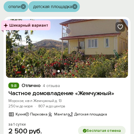
отели
детская площадка
Шикарный вариант
Отлично
9.8
4 отзыва
Частное домовладение «Жемчужный»
Морское, кв-л Жемчужный д. 13
250 м до моря
·
807 м до центра
Кухня
Парковка
Мангал
Детская площадка
за 1 сутки
2
500
руб.
Бесплатая отмена