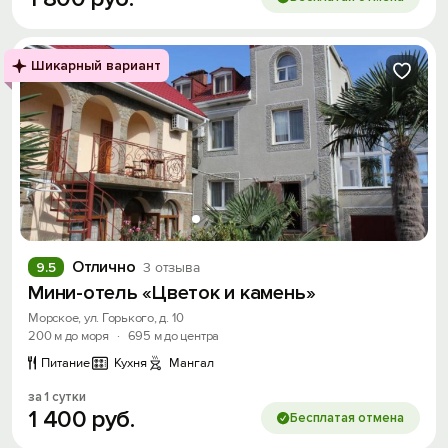
Шикарный вариант
Отлично
9.5
3 отзыва
Мини-отель «Цветок и камень»
Морское, ул. Горького, д. 10
200 м до моря
·
695 м до центра
Питание
Кухня
Мангал
за 1 сутки
1
400
руб.
Бесплатая отмена