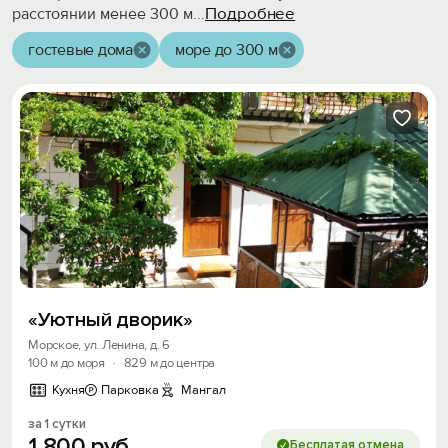
Подробнее
расстоянии менее 300 м
...
гостевые дома
море до 300 м
«Уютный дворик»
Морское, ул. Ленина, д. 6
100 м до моря
·
829 м до центра
Кухня
Парковка
Мангал
за 1 сутки
1
800
руб.
Бесплатая отмена