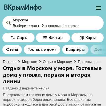
ВКрымИнфо
Морское
Войти
Выберите даты
·
2 взрослых
без детей
Избранное
Сорт.
Фильтр
Карта
История просмотра
Отели
Гостевые дома
Квартиры
Дома
Добавить свой объект
Главная
Морское
Отдых в Морском
Гостевые дома
Отдых в Морском у моря. Гостевые
дома у пляжа, первая и вторая
линии
Найдено
2
варианта жилья
Представляем гостевые дома у моря в Морском, на
первой и второй береговых линиях. Все варианты
подборке находятся в шаговой доступности от пляжа на