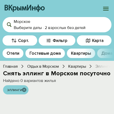
ВКрымИнфо
Морское
Войти
Выберите даты
·
2 взрослых
без детей
Избранное
Сорт.
Фильтр
Карта
История просмотра
Отели
Гостевые дома
Квартиры
Дома
Добавить свой объект
Главная
Отдых в Морском
Квартиры
Эллинги
Снять эллинг в Морском посуточно
Найдено
0
вариантов жилья
эллинги