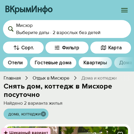
ВКрымИнфо
Мисхор
Войти
Выберите даты
·
2 взрослых
без детей
Избранное
Сорт.
Фильтр
Карта
История просмотра
Отели
Гостевые дома
Квартиры
Дома
Добавить свой объект
Главная
Отдых в Мисхоре
Дома и коттеджи
Снять дом, коттедж в Мисхоре
посуточно
Найдено
2
варианта жилья
дома, коттеджи
Шикарный вариант