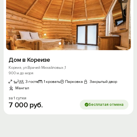
Дом в Кореизе
Кореиз, ул.Врачей Михайловых ,1
900 м до моря
2
3 гостя
1 кровать
Парковка
Закрытый двор
1м
Мангал
за 1 сутки
7
000
руб.
Бесплатая отмена