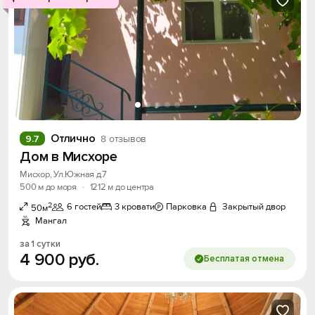
Отлично
9.7
8 отзывов
Дом в Мисхоре
Мисхор, Ул.Южная д.7
500 м до моря
·
1212 м до центра
2
6 гостей
3 кровати
Парковка
Закрытый двор
50м
Мангал
за 1 сутки
4
900
руб.
Бесплатая отмена