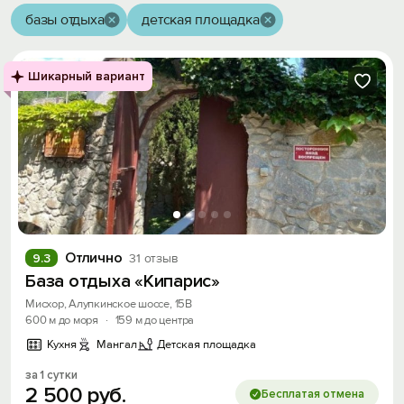
базы отдыха
детская площадка
Шикарный вариант
Отлично
9.3
31 отзыв
База отдыха «Кипарис»
Мисхор, Алупкинское шоссе, 15В
600 м до моря
·
159 м до центра
Кухня
Мангал
Детская площадка
за 1 сутки
2
500
руб.
Бесплатая отмена