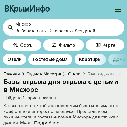
ВКрымИнфо
Мисхор
Войти
Выберите даты
·
2 взрослых
без детей
Избранное
Сорт.
Фильтр
Карта
История просмотра
Отели
Гостевые дома
Квартиры
Дома
Добавить свой объект
Главная
Отдых в Мисхоре
Отели
Базы отдыха с дет
Базы отдыха для отдыха с детьми
в Мисхоре
Найдено
1
вариант жилья
Как же хочется, чтобы нашим детям было максимально
комфортно и интересно на отдыхе! Представляем
лучшие отели и гостевые дома в Мисхоре для отдыха с
Подробнее
детьми. Мног
...