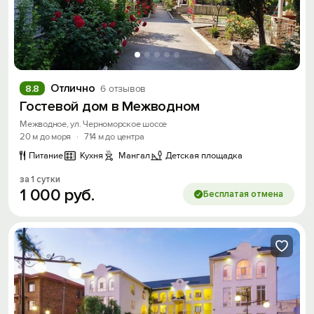
Отлично
8.8
6 отзывов
Гостевой дом в Межводном
Межводное, ул. Черноморское шоссе
20 м до моря
·
714 м до центра
Питание
Кухня
Мангал
Детская площадка
за 1 сутки
1
000
руб.
Бесплатая отмена