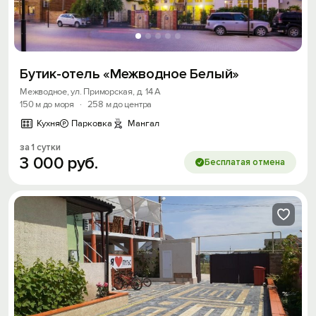
Бутик-отель «Межводное Белый»
Межводное, ул. Приморская, д. 14 А
150 м до моря
·
258 м до центра
Кухня
Парковка
Мангал
за 1 сутки
3
000
руб.
Бесплатая отмена