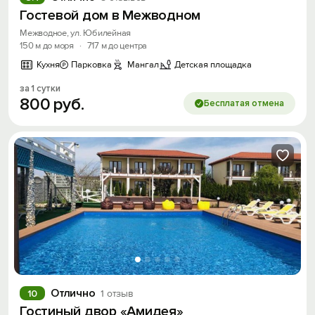
Гостевой дом в Межводном
Войти с помощью
Межводное, ул. Юбилейная
150 м до моря
·
717 м до центра
Скидка −5%
Кухня
Парковка
Мангал
Детская площадка
Хочешь дешевле? Оставь почту и получи
за 1 сутки
промокод на первое бронирование!
800
руб.
Бесплатая отмена
Получить промокод
Отлично
10
1 отзыв
Гостиный двор «Амидея»