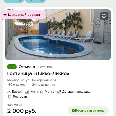
Шикарный вариант
Отлично
9.5
2 отзыва
Гостиница «Ликко-Ликко»
Межводное, ул. Приморская, д. 14
160 м до моря
·
244 м до центра
Бассейн
Кухня
Мангал
Детская площадка
Ресторан
за 1 сутки
2
000
руб.
Бесплатая отмена