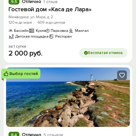
Отлично
9.5
1 отзыв
Гостевой дом «Каса де Лара»
Межводное, ул. Мира, д. 2
120 м до моря
·
609 м до центра
Бассейн
Кухня
Парковка
Мангал
Детская площадка
Ресторан
за 1 сутки
2
000
руб.
Бесплатая отмена
Выбор гостей
Вход на сайт
Войти или
Зарегистрироваться
Войти
Отлично
8.4
5 отзывов