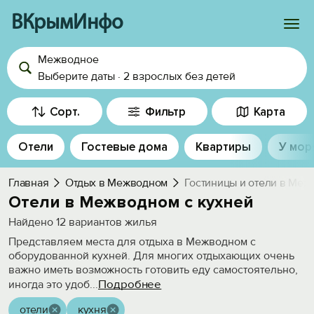
ВКрымИнфо
Межводное
Войти
Выберите даты
·
2 взрослых
без детей
Избранное
Сорт.
Фильтр
Карта
История просмотра
Отели
Гостевые дома
Квартиры
У мор
Добавить свой объект
Главная
Отдых в Межводном
Гостиницы и отели в Ме
Отели в Межводном с кухней
Найдено
12
вариантов жилья
Представляем места для отдыха в Межводном с
оборудованной кухней. Для многих отдыхающих очень
важно иметь возможность готовить еду самостоятельно,
Подробнее
иногда это удоб
...
отели
кухня