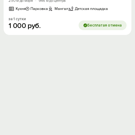
250 м до моря
·
946 м до центра
Кухня
Парковка
Мангал
Детская площадка
за 1 сутки
1
000
руб.
Бесплатая отмена