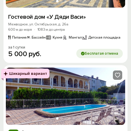
Гостевой дом «У Дяди Васи»
Межводное, ул. Октябрьская, д. 26а
600 м до моря
·
1083 м до центра
Питание
Бассейн
Кухня
Мангал
Детская площадка
за 1 сутки
5
000
руб.
Бесплатая отмена
Шикарный вариант