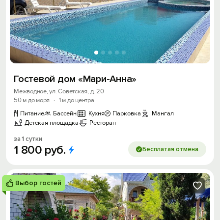
Гостевой дом «Мари-Анна»
Межводное, ул. Советская, д. 20
50 м до моря
·
1 м до центра
Питание
Бассейн
Кухня
Парковка
Мангал
Детская площадка
Ресторан
за 1 сутки
1
800
руб.
Бесплатая отмена
Выбор гостей