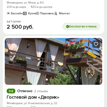
Межводное, ул. Мира, д. 60
200 м до моря
·
1120 м до центра
Бассейн
Кухня
Парковка
Мангал
за 1 сутки
2
500
руб.
Бесплатая отмена
Отлично
9.8
2 отзыва
Гостевой дом «Дворик»
Межводное, ул. Комсомольская, д. 32