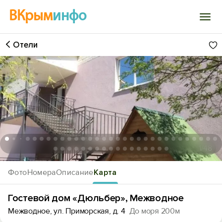
ВКрым
инфо
Отели
Войти
Избранное
История просмотра
Добавить свой объект
1
/48
Фото
Номера
Описание
Карта
Гостевой дом «Дюльбер», Межводное
Межводное, ул. Приморская, д. 4
До моря 200м