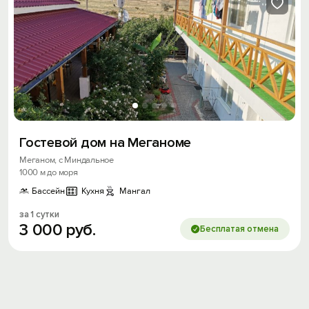
Войти
Войти с помощью
Скидка −5%
Хочешь дешевле? Оставь почту и получи
промокод на первое бронирование!
Гостевой дом на Меганоме
Меганом, с Миндальное
1000 м до моря
Получить промокод
Бассейн
Кухня
Мангал
за 1 сутки
3
000
руб.
Бесплатая отмена