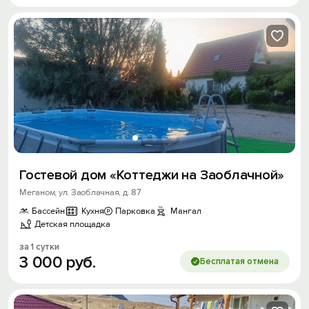
Гостевой дом «Коттеджи на Заоблачной»
Меганом, ул. Заоблачная, д. 87
Вход на сайт
Бассейн
Кухня
Парковка
Мангал
Детская площадка
Войти или
Зарегистрироваться
за 1 сутки
3
000
руб.
Бесплатая отмена