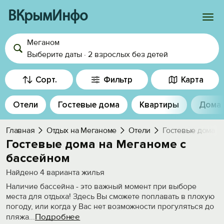
ВКрымИнфо
Меганом
Войти
Выберите даты
·
2 взрослых
без детей
Избранное
Сорт.
Фильтр
Карта
История просмотра
Отели
Гостевые дома
Квартиры
Дома
Добавить свой объект
Главная
Отдых на Меганоме
Отели
Гостевые дома с
Гостевые дома на Меганоме с
бассейном
Найдено
4
варианта жилья
Наличие бассейна - это важный момент при выборе
места для отдыха! Здесь Вы сможете поплавать в плохую
погоду, или когда у Вас нет возможности прогуляться до
Подробнее
пляжа
...