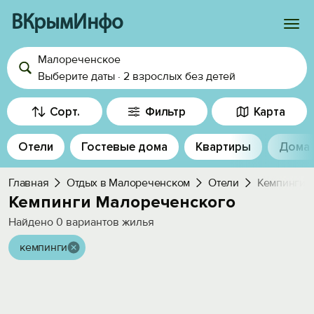
ВКрымИнфо
Малореченское
Войти
Выберите даты
·
2 взрослых
без детей
Избранное
Сорт.
Фильтр
Карта
История просмотра
Отели
Гостевые дома
Квартиры
Дома
Добавить свой объект
Главная
Отдых в Малореченском
Отели
Кемпинги
Кемпинги Малореченского
Найдено
0
вариантов жилья
кемпинги