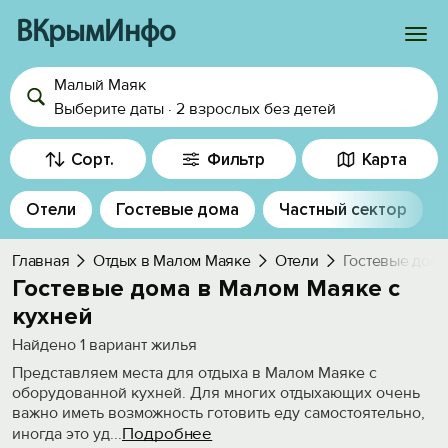
ВКрымИнфо
Малый Маяк
Войти
Выберите даты
·
2 взрослых
без детей
Избранное
Сорт.
Фильтр
Карта
История просмотра
Отели
Гостевые дома
Частный сектор
Добавить свой объект
Главная
Отдых в Малом Маяке
Отели
Гостевые дома
Гостевые дома в Малом Маяке с
кухней
Найдено
1
вариант жилья
Представляем места для отдыха в Малом Маяке с
оборудованной кухней. Для многих отдыхающих очень
важно иметь возможность готовить еду самостоятельно,
Подробнее
иногда это уд
...