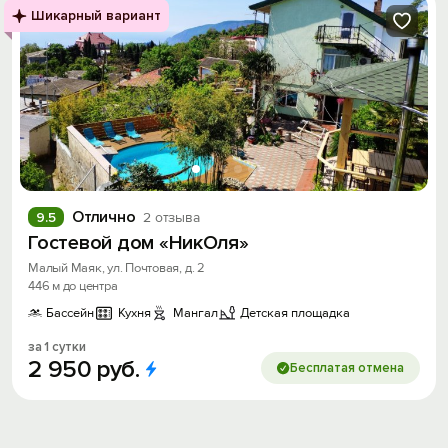
Шикарный вариант
Отлично
9.5
2 отзыва
Гостевой дом «НикОля»
Малый Маяк, ул. Почтовая, д. 2
446 м до центра
Бассейн
Кухня
Мангал
Детская площадка
за 1 сутки
2
950
руб.
Бесплатая отмена