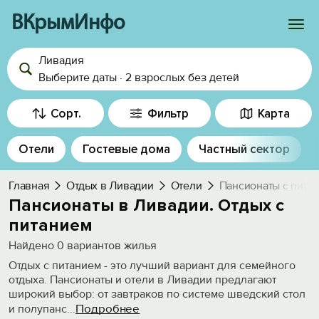
ВКрымИнфо
Ливадия
Войти
Выберите даты
·
2 взрослых
без детей
Избранное
Сорт.
Фильтр
Карта
История просмотра
Отели
Гостевые дома
Частный сектор
Добавить свой объект
Главная
Отдых в Ливадии
Отели
Пансионаты с пита
Пансионаты в Ливадии. Отдых с
питанием
Найдено
0
вариантов жилья
Отдых с питанием - это лучший вариант для семейного
отдыха. Пансионаты и отели в Ливадии предлагают
широкий выбор: от завтраков по системе шведский стол
Подробнее
и полупанс
...