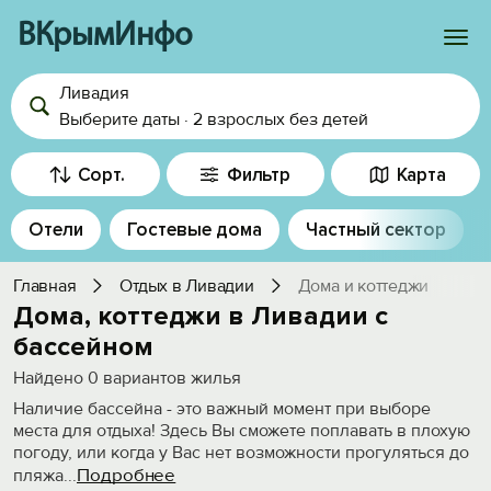
ВКрымИнфо
Ливадия
Войти
Выберите даты
·
2 взрослых
без детей
Избранное
Сорт.
Фильтр
Карта
История просмотра
Отели
Гостевые дома
Частный сектор
Добавить свой объект
Главная
Отдых в Ливадии
Дома и коттеджи
Дома, коттеджи в Ливадии с
бассейном
Найдено
0
вариантов жилья
Наличие бассейна - это важный момент при выборе
места для отдыха! Здесь Вы сможете поплавать в плохую
погоду, или когда у Вас нет возможности прогуляться до
Подробнее
пляжа
...