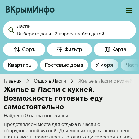
ВКрымИнфо
Ласпи
Войти
Выберите даты
·
2 взрослых
без детей
Избранное
Сорт.
Фильтр
Карта
История просмотра
Квартиры
Гостевые дома
У моря
Част
Добавить свой объект
Главная
Отдых в Ласпи
Жилье в Ласпи с кухней
Жилье в Ласпи с кухней.
Возможность готовить еду
самостоятельно
Найдено
0
вариантов жилья
Представляем места для отдыха в Ласпи с
оборудованной кухней. Для многих отдыхающих очень
важно иметь возможность готовить еду самостоятельно,