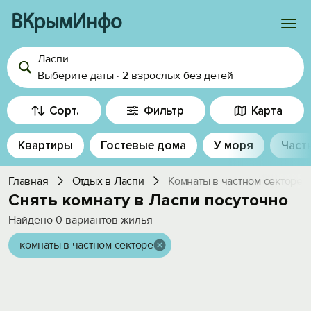
ВКрымИнфо
Ласпи
Войти
Выберите даты
·
2 взрослых
без детей
Избранное
Сорт.
Фильтр
Карта
История просмотра
Квартиры
Гостевые дома
У моря
Част
Добавить свой объект
Главная
Отдых в Ласпи
Комнаты в частном секторе
Снять комнату в Ласпи посуточно
Найдено
0
вариантов жилья
комнаты в частном секторе